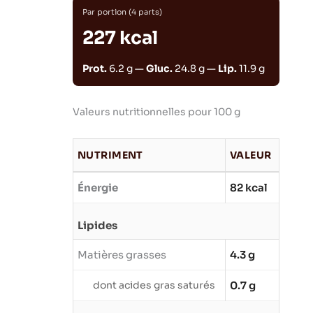
Par portion (4 parts)
227 kcal
Prot.
6.2 g —
Gluc.
24.8 g —
Lip.
11.9 g
Valeurs nutritionnelles pour 100 g
NUTRIMENT
VALEUR
Énergie
82 kcal
Lipides
Matières grasses
4.3 g
dont acides gras saturés
0.7 g