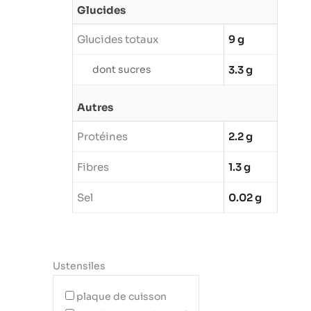
Glucides
Glucides totaux
9 g
dont sucres
3.3 g
Autres
Protéines
2.2 g
Fibres
1.3 g
Sel
0.02 g
Ustensiles
plaque de cuisson