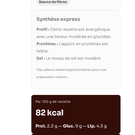
Source de fibres
Synthèse express
Profil :
Cette recette est énergétique
avec une teneur modérée en glucides.
Protéines :
L'apport en protéines est
faible.
Sel :
Le niveau de sel est modéré.
Ces valeurs restent approximatives pour une
préparation maison.
Par 100 g de recette
82 kcal
Prot.
2.2 g —
Gluc.
9 g —
Lip.
4.3 g