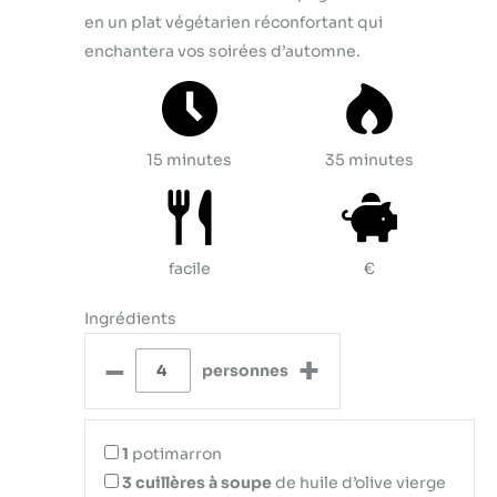
en un plat végétarien réconfortant qui
enchantera vos soirées d’automne.
15 minutes
35 minutes
facile
€
Ingrédients
–
+
personnes
1
potimarron
3
cuillères à soupe
de huile d’olive vierge