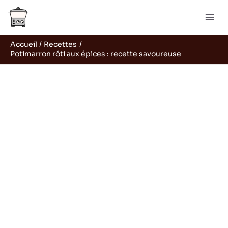
Aller
Rechercher
au
contenu
Accueil
Recettes
Potimarron rôti aux épices : recette savoureuse