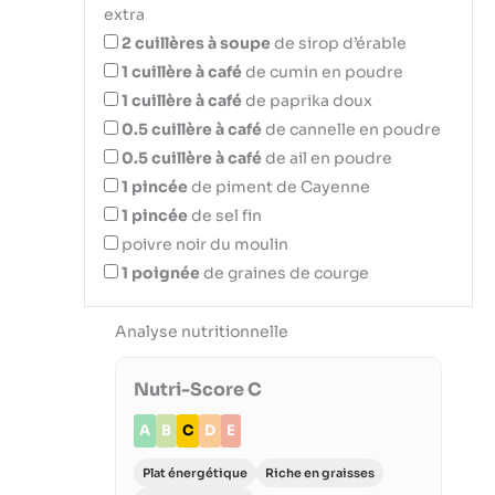
extra
2
cuillères à soupe
de sirop d’érable
1
cuillère à café
de cumin en poudre
1
cuillère à café
de paprika doux
0.5
cuillère à café
de cannelle en poudre
0.5
cuillère à café
de ail en poudre
1
pincée
de piment de Cayenne
1
pincée
de sel fin
poivre noir du moulin
1
poignée
de graines de courge
Analyse nutritionnelle
Nutri-Score C
A
B
C
D
E
Plat énergétique
Riche en graisses