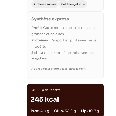
Riche en sucres
Plat énergétique
Synthèse express
Profil :
Cette recette est très riche en
graisses et calories.
Protéines :
L'apport en protéines reste
modéré.
Sel :
La teneur en sel est relativement
modérée.
À consommer plutôt occasionnellement.
Par 100 g de recette
245 kcal
Prot.
4.9 g —
Gluc.
32.2 g —
Lip.
10.7 g