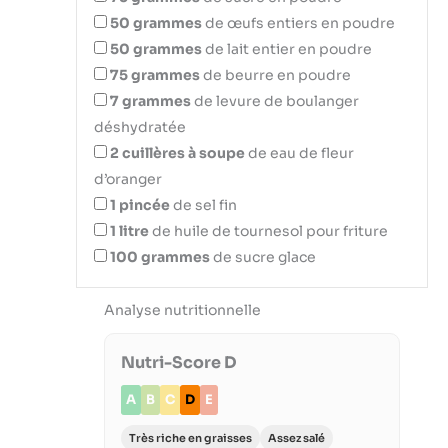
50
grammes
de œufs entiers en poudre
50
grammes
de lait entier en poudre
75
grammes
de beurre en poudre
7
grammes
de levure de boulanger
déshydratée
2
cuillères à soupe
de eau de fleur
d’oranger
1
pincée
de sel fin
1
litre
de huile de tournesol pour friture
100
grammes
de sucre glace
Analyse nutritionnelle
Nutri-Score D
A
B
C
D
E
Très riche en graisses
Assez salé