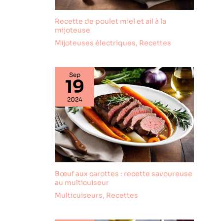
Recette de poulet miel et ail à la
mijoteuse
Mijoteuses électriques
,
Recettes
Sep
19
2024
Bœuf aux carottes : recette savoureuse
au multicuiseur
Multicuiseurs
,
Recettes