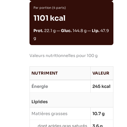
Par portion (4 parts)
1101 kcal
Prot.
22.1 g —
Gluc.
144.8 g —
Lip.
47.9
g
Valeurs nutritionnelles pour 100 g
NUTRIMENT
VALEUR
Énergie
245 kcal
Lipides
Matières grasses
10.7 g
dont acides gras saturés
3.6 g