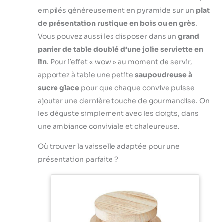
décoratifs pour
seul robot pour
empilés généreusement en pyramide sur un
plat
des préparations
toutes vos
de présentation rustique en bois ou en grès
.
maison soignées.
préparations :
Vous pouvez aussi les disposer dans un
grand
Coupe pâte
desserts, pâtes,
pâtisserie précis
panier de table doublé d’une jolie serviette en
crèmes. Gagnez
et décoratif –
lin
. Pour l’effet « wow » au moment de servir,
du temps en
Conçue comme
cuisine avec un
apportez à table une petite
saupoudreuse à
coupe pâte
appareil pratique,
sucre glace
pour que chaque convive puisse
pâtisserie, cette
efficace et
roulette pâtisserie
ajouter une dernière touche de gourmandise. On
élégant.
permet de
les déguste simplement avec les doigts, dans
Disponible en 5
travailler pâte
couleurs
une ambiance conviviale et chaleureuse.
feuilletée, pâte
modernes pour
sablée et pâte à
s’adapter à votre
Où trouver la vaisselle adaptée pour une
biscuits. La roue
intérieur.
présentation parfaite ?
cannelée assure
une finition
régulière et
esthétique pour
toutes vos
créations.