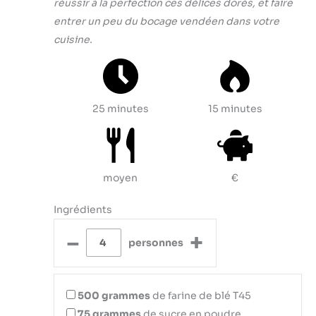
réussir à la perfection ces délices dorés, et faire
entrer un peu du bocage vendéen dans votre
cuisine.
25 minutes
15 minutes
moyen
€
Ingrédients
–
+
personnes
500
grammes
de farine de blé T45
75
grammes
de sucre en poudre