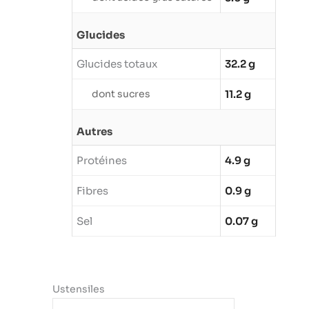
Glucides
Glucides totaux
32.2 g
dont sucres
11.2 g
Autres
Protéines
4.9 g
Fibres
0.9 g
Sel
0.07 g
Ustensiles