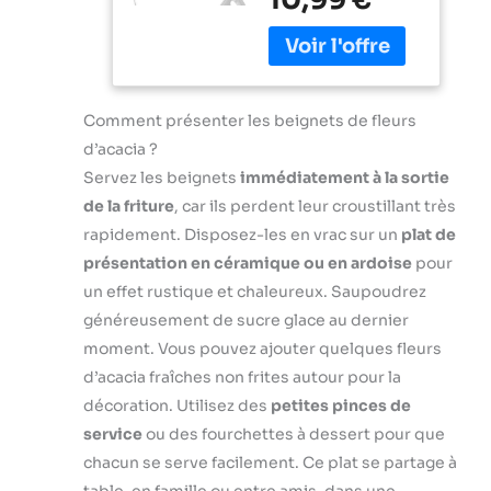
prend des
Thermomètre
Le thermomètre
mesures précises
viande, avec
cuisine numérique
de la température
Écran LCD et
pour est équipé
en moins de 3
Auto On/Off,
d'une sonde ultra-
secondes. Le
Sonde Pliable
sensible, qui peut
capteur de
Comment présenter les beignets de fleurs
pour Cuisson,
lire rapidement et
cuisson des
Viande, BBQ,
d’acacia ?
avec précision la
aliments a une
Patisserie,
température en 1-
Servez les beignets
immédiatement à la sortie
précision de ± 1 °C
Lait, Vin (Noir)
3 secondes ;
de la friture
, car ils perdent leur croustillant très
(± 2 °F) et une
précision de la
plage de mesure
rapidement. Disposez-les en vrac sur un
plat de
température : ±0,5
de -50 °C ~ 300 °C
présentation en céramique ou en ardoise
pour
°C. Sonde de 13cm
(-58 °F ~ 572 °F).
de Long et Large
un effet rustique et chaleureux. Saupoudrez
Notre
Plage de Mesure
généreusement de sucre glace au dernier
thermometre
de Température :
moment. Vous pouvez ajouter quelques fleurs
cuisson est idéal
Le termometre
pour les
d’acacia fraîches non frites autour pour la
cuison utilise une
barbecues, le lait,
sonde alimentaire
décoration. Utilisez des
petites pinces de
la cuisson et la
en acier
service
ou des fourchettes à dessert pour que
préparation de
inoxydable de 13
chacun se serve facilement. Ce plat se partage à
confitures. Le
cm, suffisamment
guide du