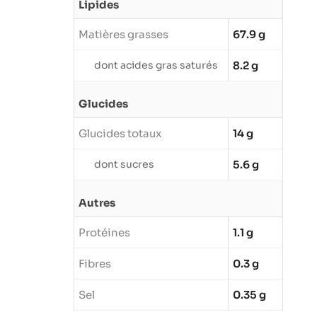
Lipides
Matières grasses
67.9 g
dont acides gras saturés
8.2 g
Glucides
Glucides totaux
14 g
dont sucres
5.6 g
Autres
Protéines
1.1 g
Fibres
0.3 g
Sel
0.35 g