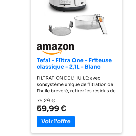
Tefal - Filtra One - Friteuse
classique - 2,1L - Blanc
FILTRATION DE L'HUILE: avec
sonsystème unique de filtration de
l'huile breveté, retirez les résidus de
friture en un seul geste pour une
75,29 €
cuisson plus saine et une réduction
59,99 €
des odeurs UTILISATION FACILE: le
filtre est placé à l’intérieur de la
cuve, sous le panier de friture,
pendant toute la cuisson
TEMPERATURERÉGLABLE:de 150