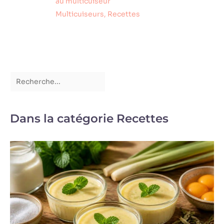
au multicuiseur
également faciles
Multicuiseurs
,
Recettes
à nettoyer. Vous
pouvez les laver à
l'eau savonneuse
ou simplement les
jeter au lave-
vaisselle.
Dans la catégorie Recettes