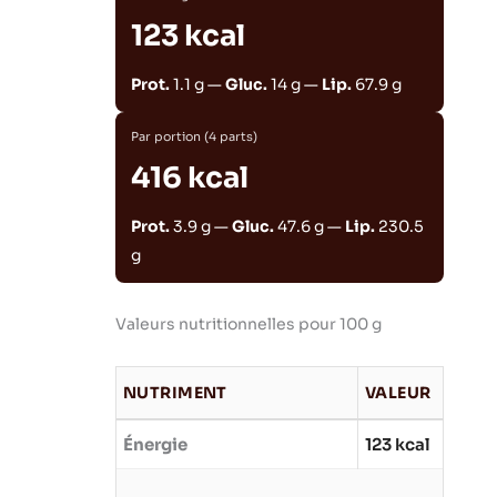
123 kcal
Prot.
1.1 g —
Gluc.
14 g —
Lip.
67.9 g
Par portion (4 parts)
416 kcal
Prot.
3.9 g —
Gluc.
47.6 g —
Lip.
230.5
g
Valeurs nutritionnelles pour 100 g
NUTRIMENT
VALEUR
Énergie
123 kcal