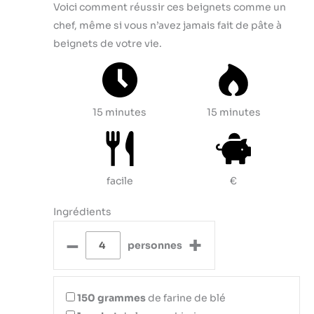
Voici comment réussir ces beignets comme un
chef, même si vous n’avez jamais fait de pâte à
beignets de votre vie.
15 minutes
15 minutes
facile
€
Ingrédients
–
+
personnes
150
grammes
de farine de blé