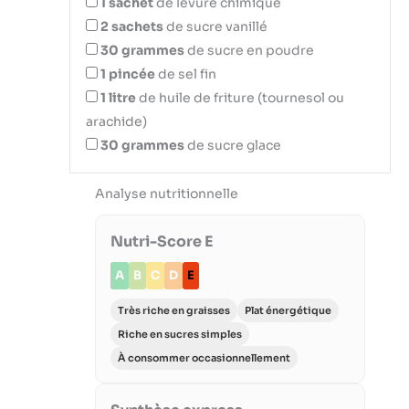
1
sachet
de levure chimique
2
sachets
de sucre vanillé
30
grammes
de sucre en poudre
1
pincée
de sel fin
1
litre
de huile de friture (tournesol ou
arachide)
30
grammes
de sucre glace
Analyse nutritionnelle
Nutri-Score E
A
B
C
D
E
Très riche en graisses
Plat énergétique
Riche en sucres simples
À consommer occasionnellement