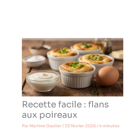
Recette facile : flans
aux poireaux
Par
Martine Gautier
/
23 février 2026
/
4 minutes