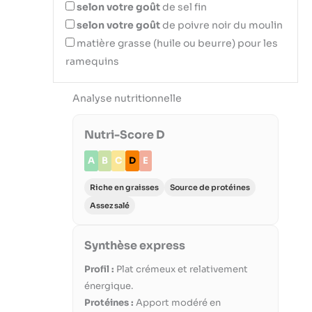
selon votre goût
de sel fin
selon votre goût
de poivre noir du moulin
matière grasse (huile ou beurre) pour les
ramequins
Analyse nutritionnelle
Nutri-Score D
A
B
C
D
E
Riche en graisses
Source de protéines
Assez salé
Synthèse express
Profil :
Plat crémeux et relativement
énergique.
Protéines :
Apport modéré en