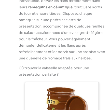
individuelle. Servez les flans directement dans
Parfait pour
repas Contenu de
fromage dans le
cuisiner pour la
leurs
ramequins en céramique
, tout juste sortis
la livraison : Mixeur
plat, même pour
famille et les
du four et encore tièdes. Disposez chaque
plongeant
des portions
invités : grand plat
ErgoMixx 600 W
ramequin sur une petite assiette de
généreuses, sans
à four
avec 2 vitesses et
débordement.
présentation, accompagnée de quelques feuilles
rectangulaire en
gobelet doseur
Chaleur bien
céramique pour 4–
de salade assaisonnées d’une vinaigrette légère
répartie : la
6 personnes (28 ×
pour la fraîcheur. Vous pouvez également
céramique assure
22 cm), avec
démouler délicatement les flans après
une cuisson
poignées
homogène pour
refroidissement et les servir sur une ardoise avec
pratiques pour
gratin, tiramisu ou
une quenelle de fromage frais aux herbes.
servir en toute
gâteau — plat four
sécurité à table.
micro onde et
Où trouver la vaisselle adaptée pour une
Robuste et unique
compatible four
: surface résistante
présentation parfaite ?
jusqu’à 280 °C.
aux rayures pour
Parfait pour
un usage
cuisiner pour la
quotidien, et
famille et les
fabrication
invités : grand plat
artisanale —
à four
chaque plat à four
rectangulaire en
est une pièce