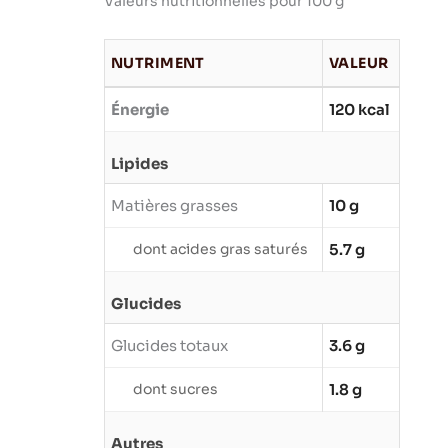
Valeurs nutritionnelles pour 100 g
NUTRIMENT
VALEUR
Énergie
120 kcal
Lipides
Matières grasses
10 g
dont acides gras saturés
5.7 g
Glucides
Glucides totaux
3.6 g
dont sucres
1.8 g
Autres