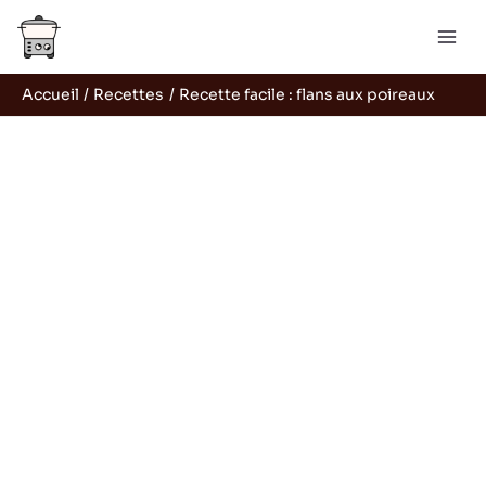
Aller
Rechercher
au
contenu
Accueil
Recettes
Recette facile : flans aux poireaux