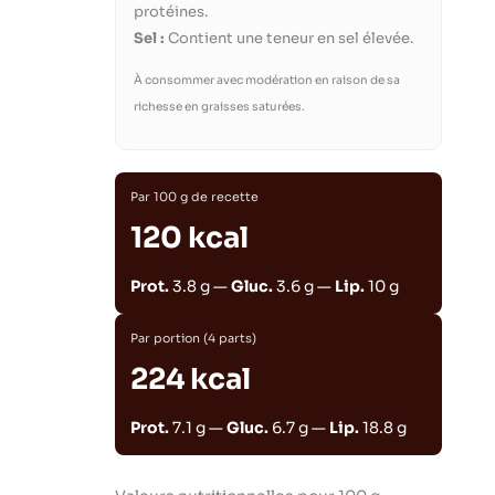
protéines.
Sel :
Contient une teneur en sel élevée.
À consommer avec modération en raison de sa
richesse en graisses saturées.
Par 100 g de recette
120 kcal
Prot.
3.8 g —
Gluc.
3.6 g —
Lip.
10 g
Par portion (4 parts)
224 kcal
Prot.
7.1 g —
Gluc.
6.7 g —
Lip.
18.8 g