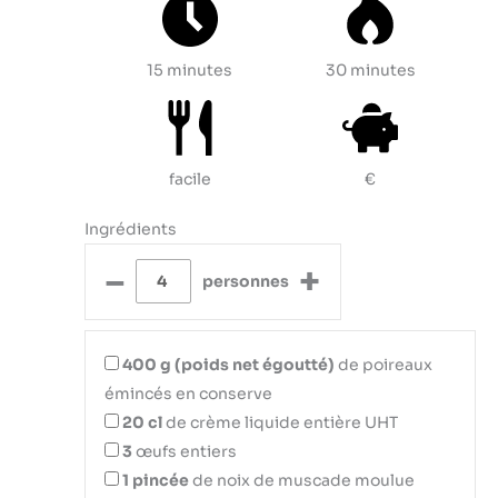
15 minutes
30 minutes
facile
€
Ingrédients
–
+
personnes
400
g (poids net égoutté)
de poireaux
émincés en conserve
20
cl
de crème liquide entière UHT
3
œufs entiers
1
pincée
de noix de muscade moulue