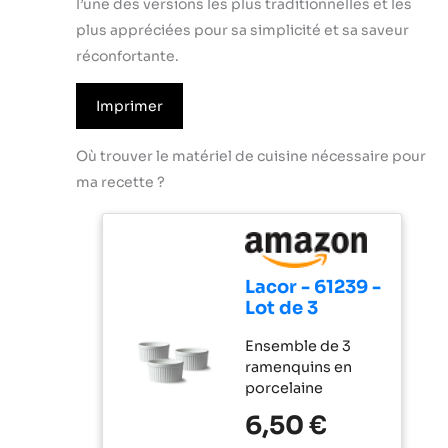
l’une des versions les plus traditionnelles et les
plus appréciées pour sa simplicité et sa saveur
réconfortante.
Imprimer
Où trouver le matériel de cuisine nécessaire pour
ma recette ?
Lacor - 61239 -
Lot de 3
ramequins en
Ensemble de 3
porcelaine
ramenquins en
blanche,
porcelaine
finition lisse
blanche de haute
et brillante,
6,50 €
qualité avec émail
résistant aux