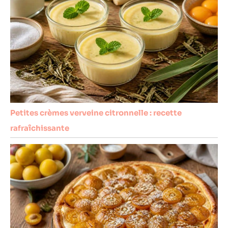
toutes les
occasions. Que ce
soit comme
marque-place
pour un mariage,
porte-nom pour
un baptême, menu
de Noël ou
étiquette de
signalétique pour
un buffet de fête,
Petites crèmes verveine citronnelle : recette
ces ardoises
rafraîchissante
apportent une
touche de charme
authentique qui
captive l'attention
de vos invités et
clients.