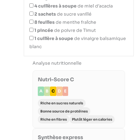
4
cuillères à soupe
de miel d’acacia
2
sachets
de sucre vanillé
8
feuilles
de menthe fraîche
1
pincée
de poivre de Timut
1
cuillère à soupe
de vinaigre balsamique
blanc
Analyse nutritionnelle
Nutri-Score C
A
B
C
D
E
Riche en sucres naturels
Bonne source de protéines
Riche en fibres
Plutôt léger en calories
Synthèse express