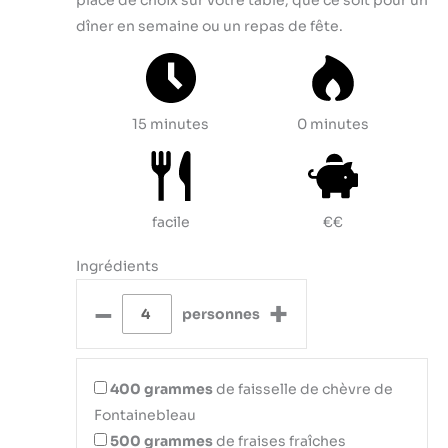
dîner en semaine ou un repas de fête.
15 minutes
0 minutes
facile
€€
Ingrédients
–
+
personnes
400
grammes
de faisselle de chèvre de
Fontainebleau
500
grammes
de fraises fraîches