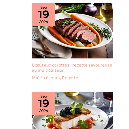
blanc arctique
Sep
19
s'adapte à
n'importe quelle
2024
table, qu'il s'agisse
d'un petit
déjeuner
décontracté ou
d'un dîner de
vacances
Bœuf aux carottes : recette savoureuse
au multicuiseur
Multicuiseurs
,
Recettes
Sep
19
2024