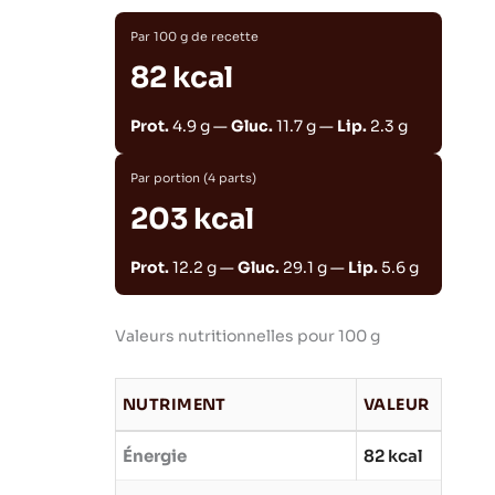
Par 100 g de recette
82 kcal
Prot.
4.9 g —
Gluc.
11.7 g —
Lip.
2.3 g
Par portion (4 parts)
203 kcal
Prot.
12.2 g —
Gluc.
29.1 g —
Lip.
5.6 g
Valeurs nutritionnelles pour 100 g
NUTRIMENT
VALEUR
Énergie
82 kcal