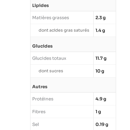
Lipides
Matières grasses
2.3 g
dont acides gras saturés
1.4 g
Glucides
Glucides totaux
11.7 g
dont sucres
10 g
Autres
Protéines
4.9 g
Fibres
1 g
Sel
0.19 g