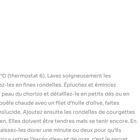
°C (thermostat 6). Lavez soigneusement les
ez-les en fines rondelles. Épluchez et émincez
a peau du chorizo et détaillez-le en petits dés ou en
oêle chaude avec un filet d’huile d’olive, faites
anslucide. Ajoutez ensuite les rondelles de courgettes
en. Elles doivent être tendres mais se tenir encore. En
 laissez-les dorer une minute ou deux pour qu’ils
our retirer l’excès d’eau et de gras, c’est le secret