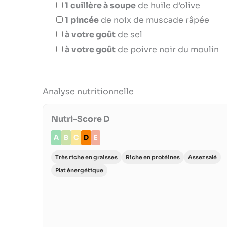
1
cuillère à soupe
de huile d’olive
1
pincée
de noix de muscade râpée
à votre goût
de sel
à votre goût
de poivre noir du moulin
Analyse nutritionnelle
Nutri-Score D
A
B
C
D
E
Très riche en graisses
Riche en protéines
Assez salé
Plat énergétique