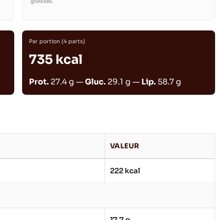
graisses.
Par portion (4 parts)
735 kcal
Prot.
27.4 g —
Gluc.
29.1 g —
Lip.
58.7 g
VALEUR
222 kcal
17.7 g