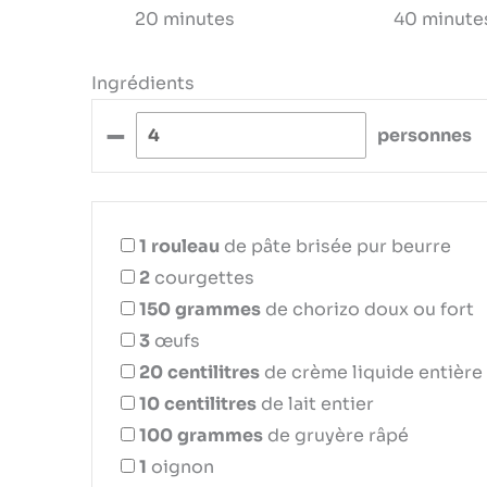
20 minutes
40 minute
Ingrédients
–
personnes
1
rouleau
de pâte brisée pur beurre
2
courgettes
150
grammes
de chorizo doux ou fort
3
œufs
20
centilitres
de crème liquide entière
10
centilitres
de lait entier
100
grammes
de gruyère râpé
1
oignon