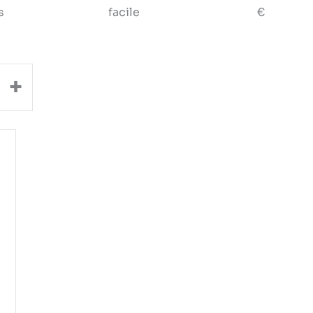
s
facile
€
+