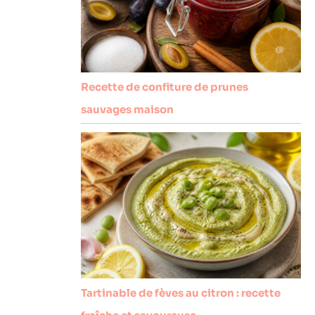
Recette de confiture de prunes
sauvages maison
Tartinable de fèves au citron : recette