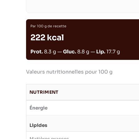
Par 100 g de recette
222 kcal
Prot.
8.3 g —
Gluc.
8.8 g —
Lip.
17.7 g
Valeurs nutritionnelles pour 100 g
NUTRIMENT
Énergie
Lipides
Matières grasses