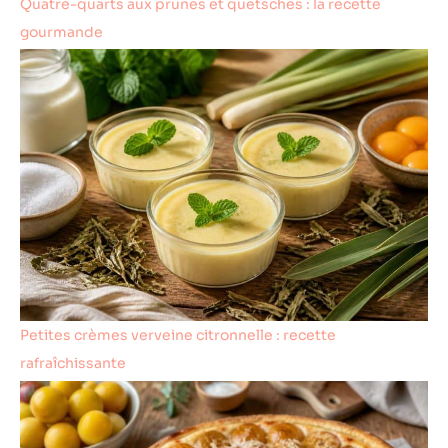
Quatre-quarts aux prunes et quetsches : la recette
gourmande
Petites crèmes verveine citronnelle : recette
rafraîchissante