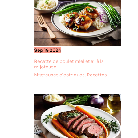
au buffet, à la
cantine ou comme
bol de dessert
décoratif Lot De 2:
Le colis comprend
2 x bols en verre,
avec une taille de
4.61 x 4.61 x 2.56 in,
Sep
19
2024
pratique pour
servir plusieurs
Recette de poulet miel et ail à la
mijoteuse
portions de salade
verre, de petits
Mijoteuses électriques
,
Recettes
bols en verre, de
verrine dessert ou
d’autres
préparations