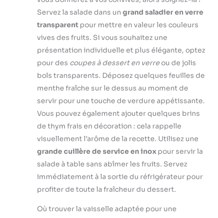
au Lave-vaisselle.
difficiles à
Les aliments sont
Servez la salade dans un
grand saladier en verre
nettoyer, en
découpés avec
transparent
pour mettre en valeur les couleurs
optant pour une
précision, sans
seule rappeuse à
vives des fruits. Si vous souhaitez une
être déchirés ni
légumes Deiss.
présentation individuelle et plus élégante, optez
déchiquetés.
Ses dents
pour des
coupes à dessert en verre
ou de jolis
Râpez sans effort
métalliques
pour un meilleur
bols transparents. Déposez quelques feuilles de
empêchent les
résultat. L'arôme
menthe fraîche sur le dessus au moment de
accumulations de
naturel est libéré
résidus,
servir pour une touche de verdure appétissante.
et rehausse le
contrairement à
Vous pouvez également ajouter quelques brins
goût.
d’autres râpes,
de thym frais en décoration : cela rappelle
faisant qu’elle peut
visuellement l’arôme de la recette. Utilisez une
être nettoyée en
un clin d'œil.
grande cuillère de service en inox
pour servir la
Passez la
salade à table sans abîmer les fruits. Servez
simplement sous
immédiatement à la sortie du réfrigérateur pour
l’eau, et elle sera
profiter de toute la fraîcheur du dessert.
comme neuve!
IDEALE POUR
Où trouver la vaisselle adaptée pour une
CUISINER PLUS