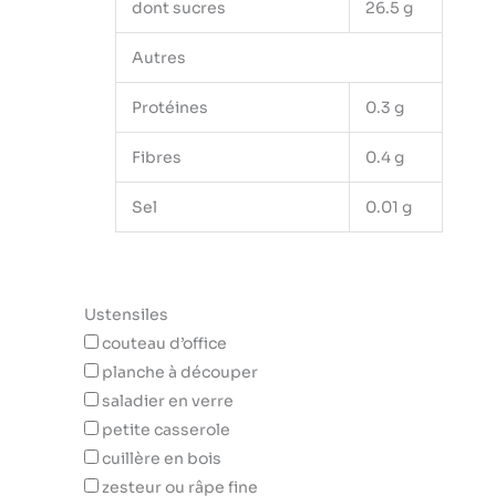
dont sucres
26.5 g
Autres
Protéines
0.3 g
Fibres
0.4 g
Sel
0.01 g
Ustensiles
couteau d’office
planche à découper
saladier en verre
petite casserole
cuillère en bois
zesteur ou râpe fine