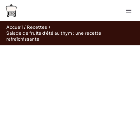
Aller
R
au
e
contenu
c
Accueil
Recettes
h
Salade de fruits d’été au thym : une recette
e
rafraîchissante
r
c
h
e
r