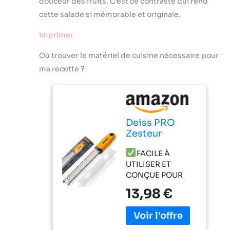
douceur des fruits. C’est ce contraste qui rend
cette salade si mémorable et originale.
Imprimer
Où trouver le matériel de cuisine nécessaire pour
ma recette ?
Deiss PRO
Zesteur
d'Agrumes &
FACILE À
Râpe à
UTILISER ET
Fromage
CONÇUE POUR
Manuelle -
DURER : Cette
Parmesan,
13,98 €
râpeuse cuisine
Citron,
dispose d'une
Gingembre,
lame en acier
Ail, Noix de
inoxydable