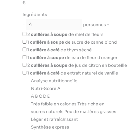
€
Ingrédients
–
personnes
+
2
cuillères à soupe
de miel de fleurs
1
cuillère à soupe
de sucre de canne blond
1
cuillère à café
de thym séché
1
cuillère à soupe
de eau de fleur d’oranger
2
cuillères à soupe
de jus de citron en bouteille
1
cuillère à café
de extrait naturel de vanille
Analyse nutritionnelle
Nutri-Score A
A
B
C
D
E
Très faible en calories
Très riche en
sucres naturels
Peu de matières grasses
Léger et rafraîchissant
Synthèse express