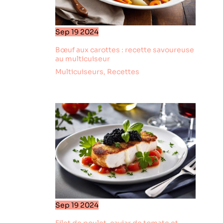
Sep
19
2024
Bœuf aux carottes : recette savoureuse
au multicuiseur
Multicuiseurs
,
Recettes
Sep
19
2024