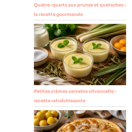
Quatre-quarts aux prunes et quetsches :
la recette gourmande
Petites crèmes verveine citronnelle :
recette rafraîchissante