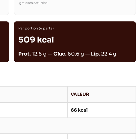
graisses saturées.
Par portion (4 parts)
509 kcal
Prot.
12.6 g —
Gluc.
60.6 g —
Lip.
22.4 g
VALEUR
66 kcal