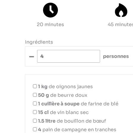
20 minutes
45 minute
Ingrédients
–
personnes
1
kg
de oignons jaunes
50
g
de beurre doux
1
cuillère à soupe
de farine de blé
15
cl
de vin blanc sec
1.5
litre
de bouillon de bœuf
4
pain de campagne en tranches