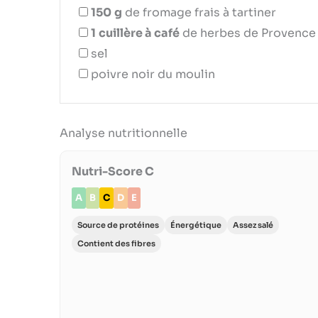
150
g
de fromage frais à tartiner
1
cuillère à café
de herbes de Provence
sel
poivre noir du moulin
Analyse nutritionnelle
Nutri-Score C
A
B
C
D
E
Source de protéines
Énergétique
Assez salé
Contient des fibres