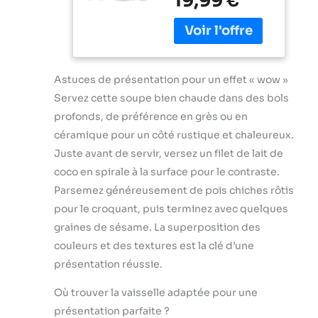
19,99 €
puissance de 350
en utilisant une
de curry. Sans
W et d'une seule
seule main Mixage
OGM. Nos pâtes
vitesse pour des
pratique et
de curry AYAM
résultats parfaits
efficace : Le
sont composées à
sans effort, tout
couteau
100%
cela en appuyant
Astuces de présentation pour un effet « wow »
QuattroBlade en
d'ingrédients
sur un bouton
Servez cette soupe bien chaude dans des bols
inox à 4 lames
naturels, ce qui en
PIED ANTI-
assure un mélange
profonds, de préférence en grès ou en
fait des produits
ECLABOUSSURES
lisse et
de qualité
céramique pour un côté rustique et chaleureux.
: Le pied
homogène, avec
supérieure. Elles
antiéclaboussures
Juste avant de servir, versez un filet de lait de
moins
sont certifiées
évite les
coco en spirale à la surface pour le contraste.
d’éclaboussures
sans gluten par
éclaboussures et
et un mixage plus
Parsemez généreusement de pois chiches rôtis
l'AFDIAG et sont
les dégâts, pour
rapide Accessoire
sans lactose.
pour le croquant, puis terminez avec quelques
une expérience
polyvalent inclus :
ALIMENTATION
graines de sésame. La superposition des
plus propre et plus
Le mixeur est livré
SAINE - Notre
agréable DESIGN
couleurs et des textures est la clé d’une
avec un gobelet
pâte de curry
CONFORTABLE :
pratique pour
présentation réussie.
Rouge AYAM est
Une poignée
mesurer et mixer
faite à partir
ergonomique avec
Où trouver la vaisselle adaptée pour une
directement les
d'ingrédients
une prise en main
ingrédients,
présentation parfaite ?
100% naturels et
texturée, pour