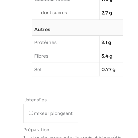
dont sucres
2.7 g
Autres
Protéines
2.1 g
Fibres
3.4 g
Sel
0.77 g
Ustensiles
mixeur plongeant
Préparation
1. La touche croquante : les pois chiches rôtis