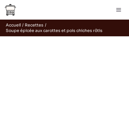
Aller
Rechercher
au
contenu
Accueil
Recettes
Soupe épicée aux carottes et pois chiches rôtis