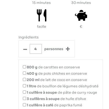
15 minutes
30 minutes
facile
€
Ingrédients
–
+
personnes
800
g
de carottes en conserve
400
g
de pois chiches en conserve
200
ml
de lait de coco en conserve
1
litre
de bouillon de légumes déshydraté
1
cuillère à soupe
de pâte de curry rouge
3
cuillères à soupe
de huile d’olive
1
cuillère à café
de paprika fumé