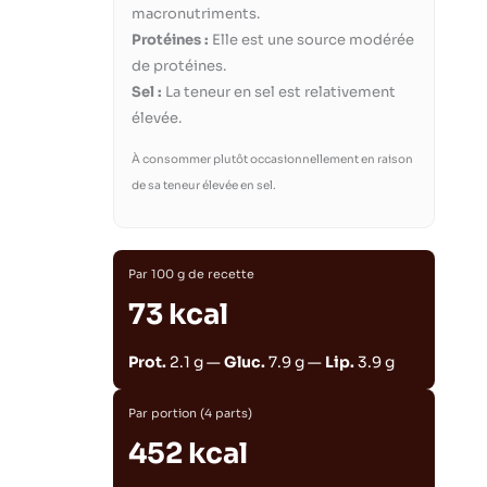
macronutriments.
Protéines :
Elle est une source modérée
de protéines.
Sel :
La teneur en sel est relativement
élevée.
À consommer plutôt occasionnellement en raison
de sa teneur élevée en sel.
Par 100 g de recette
73 kcal
Prot.
2.1 g —
Gluc.
7.9 g —
Lip.
3.9 g
Par portion (4 parts)
452 kcal