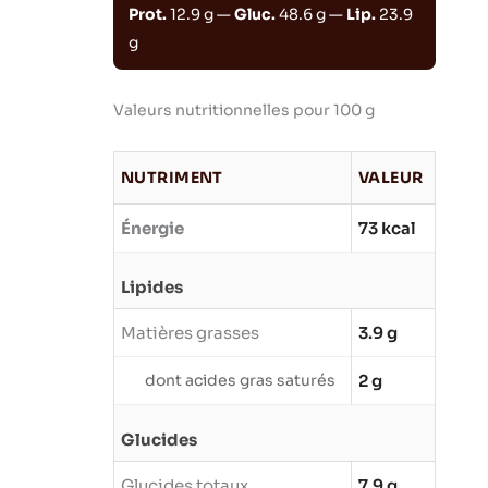
Prot.
12.9 g —
Gluc.
48.6 g —
Lip.
23.9
g
Valeurs nutritionnelles pour 100 g
NUTRIMENT
VALEUR
Énergie
73 kcal
Lipides
Matières grasses
3.9 g
dont acides gras saturés
2 g
Glucides
Glucides totaux
7.9 g