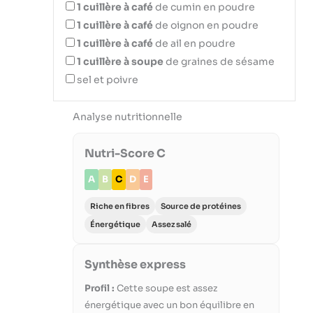
1
cuillère à café
de cumin en poudre
1
cuillère à café
de oignon en poudre
1
cuillère à café
de ail en poudre
1
cuillère à soupe
de graines de sésame
sel et poivre
Analyse nutritionnelle
Nutri-Score C
A
B
C
D
E
Riche en fibres
Source de protéines
Énergétique
Assez salé
Synthèse express
Profil :
Cette soupe est assez
énergétique avec un bon équilibre en