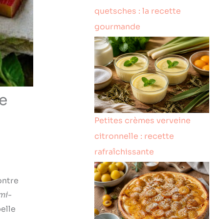
quetsches : la recette
gourmande
e
Petites crèmes verveine
citronnelle : recette
rafraîchissante
ontre
mi-
elle