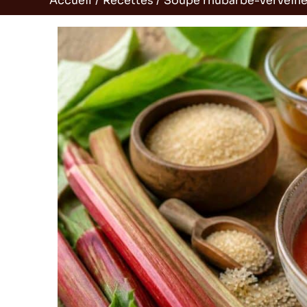
Accueil
Recettes
Soupe rhubarbe-verveine :