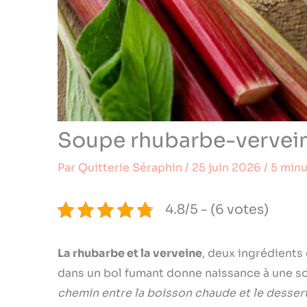
Soupe rhubarbe-verveine
Par
Quitterie Séraphin
/
25 juin 2026
/
5 minu
4.8/5 - (6 votes)
La rhubarbe et la verveine
, deux ingrédients
dans un bol fumant donne naissance à une s
chemin entre la boisson chaude et le dessert