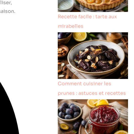
iser,
saison.
Recette facile : tarte aux
mirabelles
Comment cuisiner les
prunes : astuces et recettes