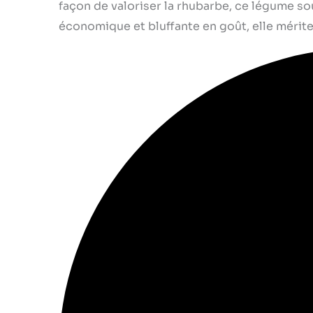
façon de valoriser la rhubarbe, ce légume so
économique et bluffante en goût, elle mérite