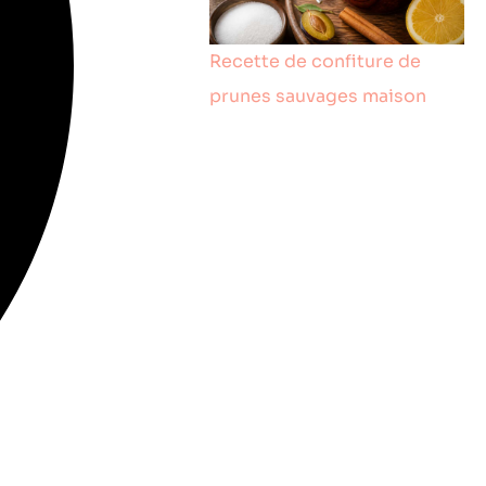
Recette de confiture de
prunes sauvages maison