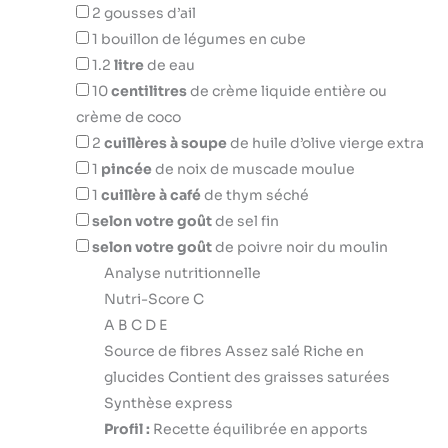
2
gousses d’ail
1
bouillon de légumes en cube
1.2
litre
de eau
10
centilitres
de crème liquide entière ou
crème de coco
2
cuillères à soupe
de huile d’olive vierge extra
1
pincée
de noix de muscade moulue
1
cuillère à café
de thym séché
selon votre goût
de sel fin
selon votre goût
de poivre noir du moulin
Analyse nutritionnelle
Nutri-Score C
A
B
C
D
E
Source de fibres
Assez salé
Riche en
glucides
Contient des graisses saturées
Synthèse express
Profil :
Recette équilibrée en apports