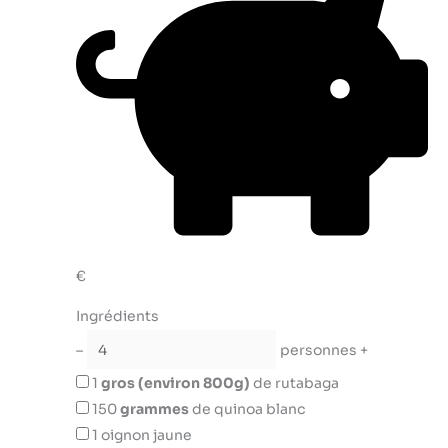
€
Ingrédients
–
personnes
+
1
gros (environ 800g)
de rutabaga
150
grammes
de quinoa blanc
1
oignon jaune