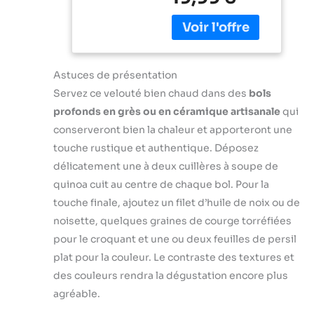
puissance de 350
en utilisant une
W et d'une seule
seule main Mixage
vitesse pour des
pratique et
résultats parfaits
efficace : Le
sans effort, tout
couteau
cela en appuyant
Astuces de présentation
QuattroBlade en
sur un bouton
Servez ce velouté bien chaud dans des
bols
inox à 4 lames
PIED ANTI-
assure un mélange
profonds en grès ou en céramique artisanale
qui
ECLABOUSSURES
lisse et
conserveront bien la chaleur et apporteront une
: Le pied
homogène, avec
antiéclaboussures
touche rustique et authentique. Déposez
moins
évite les
délicatement une à deux cuillères à soupe de
d’éclaboussures
éclaboussures et
et un mixage plus
quinoa cuit au centre de chaque bol. Pour la
les dégâts, pour
rapide Accessoire
touche finale, ajoutez un filet d’huile de noix ou de
une expérience
polyvalent inclus :
noisette, quelques graines de courge torréfiées
plus propre et plus
Le mixeur est livré
agréable DESIGN
pour le croquant et une ou deux feuilles de persil
avec un gobelet
CONFORTABLE :
pratique pour
plat pour la couleur. Le contraste des textures et
Une poignée
mesurer et mixer
des couleurs rendra la dégustation encore plus
ergonomique avec
directement les
agréable.
une prise en main
ingrédients,
texturée, pour