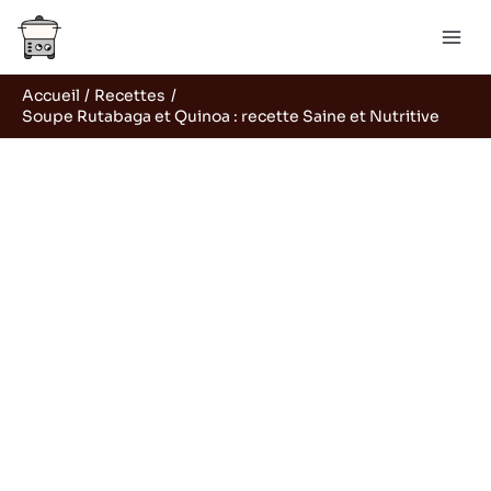
Aller
R
au
e
contenu
c
Accueil
Recettes
h
Soupe Rutabaga et Quinoa : recette Saine et Nutritive
e
r
c
h
e
r