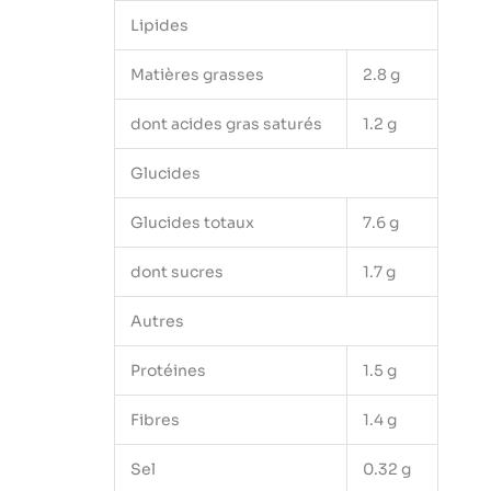
Lipides
Matières grasses
2.8 g
dont acides gras saturés
1.2 g
Glucides
Glucides totaux
7.6 g
dont sucres
1.7 g
Autres
Protéines
1.5 g
Fibres
1.4 g
Sel
0.32 g