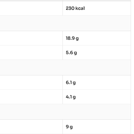
230 kcal
18.9 g
5.6 g
6.1 g
4.1 g
9 g