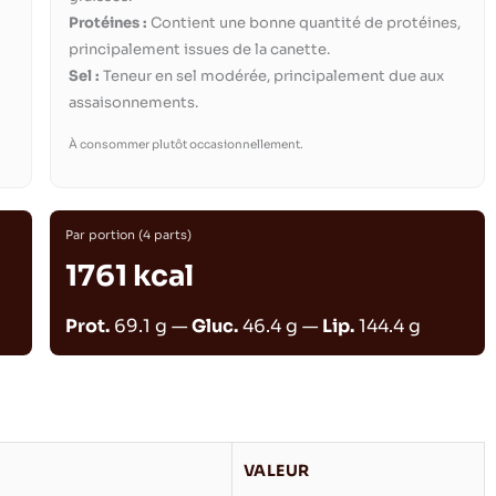
Protéines :
Contient une bonne quantité de protéines,
principalement issues de la canette.
Sel :
Teneur en sel modérée, principalement due aux
assaisonnements.
À consommer plutôt occasionnellement.
Par portion (4 parts)
1761 kcal
Prot.
69.1 g —
Gluc.
46.4 g —
Lip.
144.4 g
VALEUR