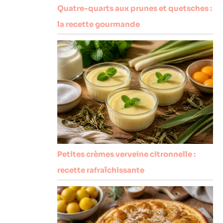
Quatre-quarts aux prunes et quetsches :
la recette gourmande
Petites crèmes verveine citronnelle :
recette rafraîchissante