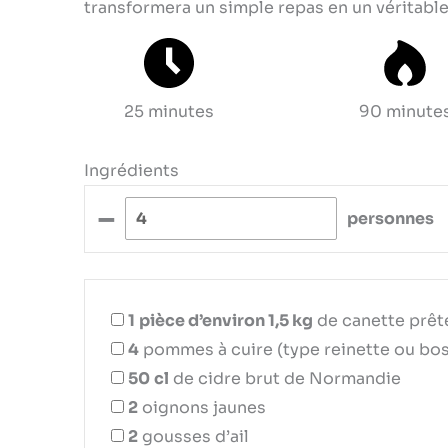
transformera un simple repas en un véritabl
25 minutes
90 minute
Ingrédients
–
personnes
1
pièce d’environ 1,5 kg
de canette prête
4
pommes à cuire (type reinette ou bo
50
cl
de cidre brut de Normandie
2
oignons jaunes
2
gousses d’ail