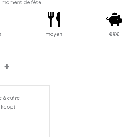
e moment de fête.
s
moyen
€€€
+
 à cuire
skoop)