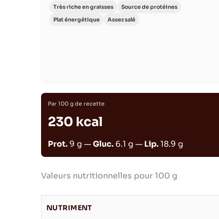
Très riche en graisses
Source de protéines
Plat énergétique
Assez salé
Par 100 g de recette
230 kcal
Prot.
9 g —
Gluc.
6.1 g —
Lip.
18.9 g
Valeurs nutritionnelles pour 100 g
NUTRIMENT