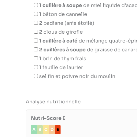
1
cuillère à soupe
de miel liquide d’acac
1
bâton de cannelle
2
badiane (anis étoilé)
2
clous de girofle
1
cuillère à café
de mélange quatre-épi
2
cuillères à soupe
de graisse de canar
1
brin de thym frais
1
feuille de laurier
sel fin et poivre noir du moulin
Analyse nutritionnelle
Nutri-Score E
A
B
C
D
E