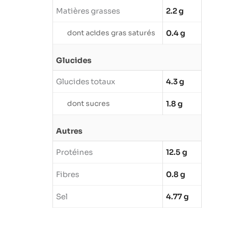
Matières grasses
2.2 g
dont acides gras saturés
0.4 g
Glucides
Glucides totaux
4.3 g
dont sucres
1.8 g
Autres
Protéines
12.5 g
Fibres
0.8 g
Sel
4.77 g