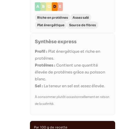
A
B
C
D
E
Riche en protéines
Assez salé
Plat énergétique
Source de fibres
Synthèse express
Profil :
Plat énergétique et riche en
protéines.
Protéines :
Contient une quantité
élevée de protéines grâce au poisson
blanc.
Sel :
La teneur en sel est assez élevée.
À consommer plutôt occasionnellement en raison
de la salinité.
Par 100 g de recette