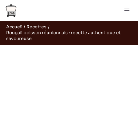
Aller
R
au
e
contenu
c
Accueil
Recettes
h
Rougail poisson réunionnais : recette authentique et
e
savoureuse
r
c
h
e
r