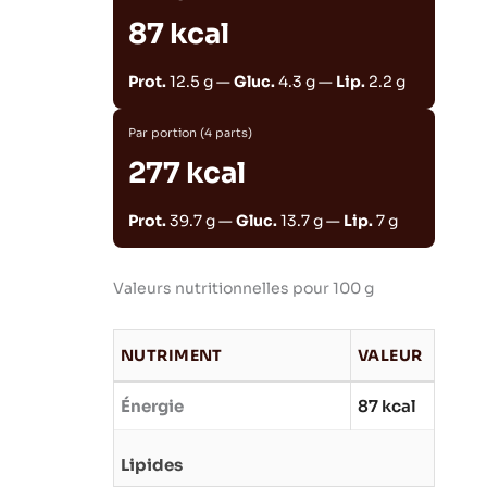
87 kcal
Prot.
12.5 g —
Gluc.
4.3 g —
Lip.
2.2 g
Par portion (4 parts)
277 kcal
Prot.
39.7 g —
Gluc.
13.7 g —
Lip.
7 g
Valeurs nutritionnelles pour 100 g
NUTRIMENT
VALEUR
Énergie
87 kcal
Lipides