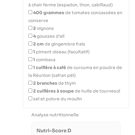
à chair ferme (espadon, thon, cabillaud)
400
grammes
de tomates concassées en
conserve
2
oignons
4
gousses d’ail
2
cm
de gingembre frais
1
piment oiseau (facultatif)
1
combava
1
cuillère à café
de curcuma en poudre de
la Réunion (safran péi)
2
branches
de thym
2
cuillères à soupe
de huile de tournesol
sel et poivre du moulin
Analyse nutritionnelle
Nutri-Score D