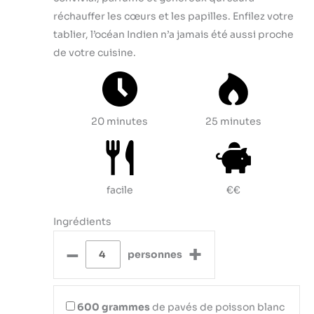
réchauffer les cœurs et les papilles. Enfilez votre
tablier, l’océan Indien n’a jamais été aussi proche
de votre cuisine.
20 minutes
25 minutes
facile
€€
Ingrédients
–
+
personnes
600
grammes
de pavés de poisson blanc