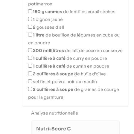
potimarron
150
grammes
de lentilles corail sèches
1
oignon jaune
2
gousses d’ail
1
litre
de bouillon de légumes en cube ou
en poudre
200
millilitres
de lait de coco en conserve
1
cuillère à café
de curry en poudre
1
cuillère à café
de cumin en poudre
2
cuillères à soupe
de huile d’olive
sel fin et poivre noir du moulin
2
cuillères à soupe
de graines de courge
pour la garniture
Analyse nutritionnelle
Nutri-Score C