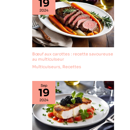
19
d'assiettes en grès
bol à céréales, bol à
avec émail réactif
2024
sauce, ou pour les
est fait main et
bonbons, la glace,
chaque pièce est
les céréales, les
unique.
antipastis, les
épices et bien plus
encore Élégant -
Forme claire et
Bœuf aux carottes : recette savoureuse
mélange de
au multicuiseur
couleurs élégant : le
Multicuiseurs
,
Recettes
design moderne et
intemporel
combiné à un
toucher robuste
Sep
19
rend les assiettes
creuses si
2024
spéciales. Grâce à
l'émail réactif,
chaque assiette est
unique Idée cadeau
: dans un élégant