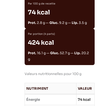
Par 100 g de recette
74 kcal
Prot.
2.8 g —
Gluc.
9.2 g —
Lip.
3.5 g
Par portion (4 parts)
424 kcal
Prot.
16.1 g —
Gluc.
52.7 g —
Lip.
20.2
g
Valeurs nutritionnelles pour 100 g
NUTRIMENT
VALEUR
Énergie
74 kcal