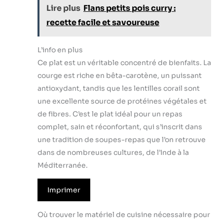
Lire plus
Flans petits pois curry :
recette facile et savoureuse
L’info en plus
Ce plat est un véritable concentré de bienfaits. La
courge est riche en bêta-carotène, un puissant
antioxydant, tandis que les lentilles corail sont
une excellente source de protéines végétales et
de fibres. C’est le plat idéal pour un repas
complet, sain et réconfortant, qui s’inscrit dans
une tradition de soupes-repas que l’on retrouve
dans de nombreuses cultures, de l’Inde à la
Méditerranée.
Imprimer
Où trouver le matériel de cuisine nécessaire pour