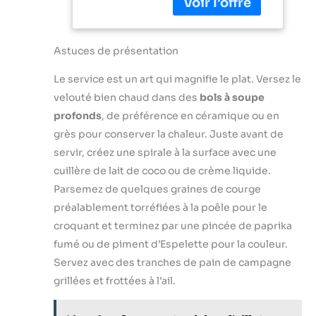
des plats rôtis, des
vitesse pour des
convient pas aux
pratique et
pâtes, des currys
résultats parfaits
fours à micro-
efficace : Le
de légumes et
sans effort, tout
ondes). Une seule
couteau
bien plus
cela en appuyant
Astuces de présentation
cocotte suffit pour
QuattroBlade en
RECETTES
sur un bouton
faire frire un steak,
inox à 4 lames
DISPONIBLES: de
Le service est un art qui magnifie le plat. Versez le
PIED ANTI-
préparer une
assure un mélange
nombreuses
ECLABOUSSURES
soupe, griller du
velouté bien chaud dans des
bols à soupe
lisse et
recettes
: Le pied
pain, etc. Il s'agit
homogène, avec
profonds
, de préférence en céramique ou en
savoureuses
antiéclaboussures
véritablement
moins
grès pour conserver la chaleur. Juste avant de
disponibles en
évite les
d'une cocotte en
d’éclaboussures
scannant le QR
servir, créez une spirale à la surface avec une
éclaboussures et
fonte émaillée
et un mixage plus
code sur
les dégâts, pour
multifonctionnelle.
cuillère de lait de coco ou de crème liquide.
rapide Accessoire
l'emballage
une expérience
Facile à nettoyer :
polyvalent inclus :
Parsemez de quelques graines de courge
plus propre et plus
La surface émaillée
Le mixeur est livré
préalablement torréfiées à la poêle pour le
agréable DESIGN
de qualité
avec un gobelet
croquant et terminez par une pincée de paprika
CONFORTABLE :
alimentaire est
pratique pour
Une poignée
dense et lisse,
fumé ou de piment d’Espelette pour la couleur.
mesurer et mixer
ergonomique avec
l'huile ne pénètre
Servez avec des tranches de pain de campagne
directement les
une prise en main
pas facilement.
ingrédients,
grillées et frottées à l’ail.
texturée, pour
Remarque : afin de
simplifiant la
expérience plus
prolonger la durée
préparation des