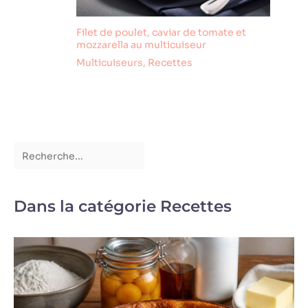
coffret cadeau, la
vaisselle de Moritz &
Filet de poulet, caviar de tomate et
Moritz est
mozzarella au multicuiseur
également idéale
Multicuiseurs
,
Recettes
comme cadeau ou
souvenir. Pour Noël,
les anniversaires, les
mariages ou
d'autres occasions
spéciales
Dans la catégorie Recettes