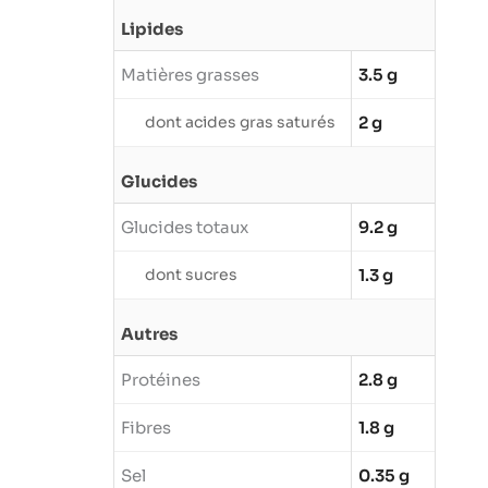
Lipides
Matières grasses
3.5 g
dont acides gras saturés
2 g
Glucides
Glucides totaux
9.2 g
dont sucres
1.3 g
Autres
Protéines
2.8 g
Fibres
1.8 g
Sel
0.35 g