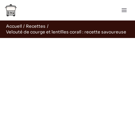
Aller
R
au
e
contenu
c
Accueil
Recettes
h
Velouté de courge et lentilles corail : recette savoureuse
e
r
c
h
e
r