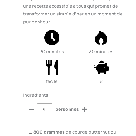
une recette accessible à tous qui promet de
transformer un simple dîner en un moment de
pur bonheur.
20 minutes
30 minutes
facile
€
Ingrédients
–
+
personnes
800
grammes
de courge butternut ou